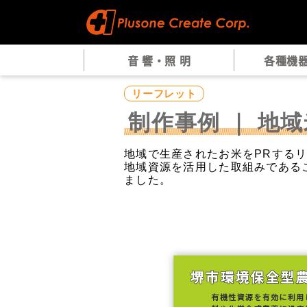
音 響・照 明
各種機
リーフレット
制作事例 ｜ 地
地域で生産されたお米をPRする
地域資源を活用した取組みである
ました。