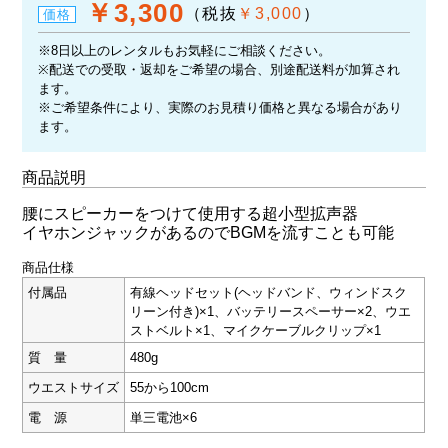
￥3,300
（税抜
￥3,000
）
価格
※8日以上のレンタルもお気軽にご相談ください。
※配送での受取・返却をご希望の場合、別途配送料が加算され
ます。
※ご希望条件により、実際のお見積り価格と異なる場合があり
ます。
商品説明
腰にスピーカーをつけて使用する超小型拡声器
イヤホンジャックがあるのでBGMを流すことも可能
商品仕様
付属品
有線ヘッドセット(ヘッドバンド、ウィンドスク
リーン付き)×1、バッテリースペーサー×2、ウエ
ストベルト×1、マイクケーブルクリップ×1
質 量
480g
ウエストサイズ
55から100cm
電 源
単三電池×6