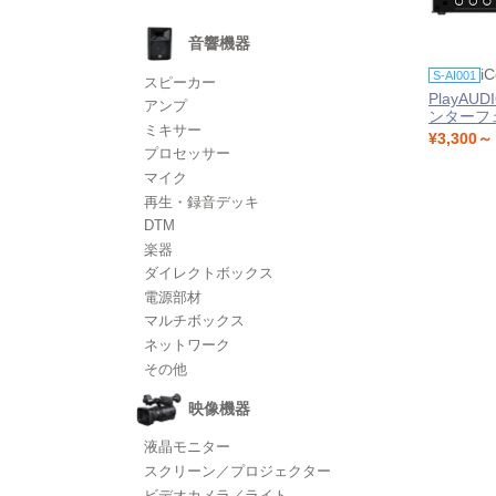
音響機器
iC
S-AI001
スピーカー
PlayAU
アンプ
ンターフ
ミキサー
¥3,300～
プロセッサー
マイク
再生・録音デッキ
DTM
楽器
ダイレクトボックス
電源部材
マルチボックス
ネットワーク
その他
映像機器
液晶モニター
スクリーン／プロジェクター
ビデオカメラ／ライト