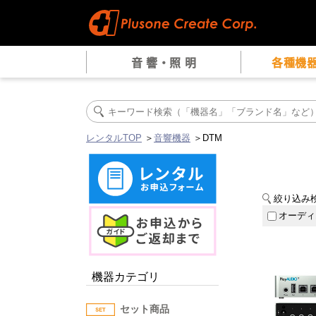
音 響・照 明
各種機
レンタルTOP
＞
音響機器
＞DTM
絞り込み
オーディ
機器カテゴリ
セット商品