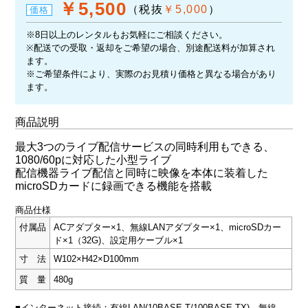
￥5,500
（税抜
￥5,000
）
価格
※8日以上のレンタルもお気軽にご相談ください。
※配送での受取・返却をご希望の場合、別途配送料が加算され
ます。
※ご希望条件により、実際のお見積り価格と異なる場合があり
ます。
商品説明
最大3つのライブ配信サービスの同時利用もできる、
1080/60pに対応した小型ライブ
配信機器ライブ配信と同時に映像を本体に装着した
microSDカードに録画できる機能を搭載
商品仕様
付属品
ACアダプター×1、無線LANアダプター×1、microSDカー
ド×1（32G)、設定用ケーブル×1
寸 法
W102×H42×D100mm
質 量
480g
■インターネット接続：有線LAN(10BASE-T/100BASE-TX)、無線