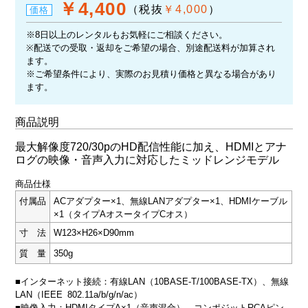
￥4,400
（税抜
￥4,000
）
価格
※8日以上のレンタルもお気軽にご相談ください。
※配送での受取・返却をご希望の場合、別途配送料が加算され
ます。
※ご希望条件により、実際のお見積り価格と異なる場合があり
ます。
商品説明
最大解像度720/30pのHD配信性能に加え、HDMIとアナ
ログの映像・音声入力に対応したミッドレンジモデル
商品仕様
付属品
ACアダプター×1、無線LANアダプター×1、HDMIケーブル
×1（タイプAオスータイプCオス）
寸 法
W123×H26×D90mm
質 量
350g
■インターネット接続：有線LAN（10BASE-T/100BASE-TX）、無線
LAN（IEEE 802.11a/b/g/n/ac）
■映像入力：HDMIタイプA×1（音声混合）、コンポジットRCAピン